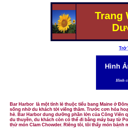
Trang
Dư
Trở
Hình Ả
Hình c
Bar Harbor là một tỉnh lẻ thuộc tiểu bang Maine ở Đ
sống nhờ du khách tới viếng thăm. Trước cơn hỏa hoạn
hè. Bar Harbor dung dưỡng phần lớn của Công Viên qu
du thuyền, du khách còn có thể đi bằng máy bay từ Por
thử món Clam Chowder. Riêng tôi, tôi thấy món bánh mì