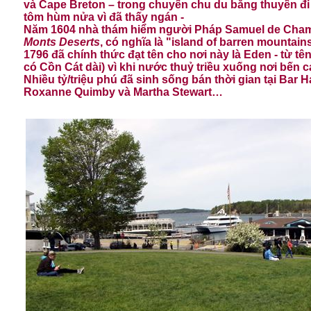
và Cape Breton – trong chuyến chu du bằng thuyền đi 
tôm hùm nửa vì đã thấy ngán -
Năm 1604 nhà thám hiểm người Pháp Samuel de Champlai
Monts Deserts
, có nghĩa là "island of barren mountai
1796 đã chính thức đạt tên cho nơi này là Eden - từ t
có Cồn Cát dài) vì khi nước thuỷ triều xuống nơi bến c
Nhiều tỷ/triệu phú đã sinh sống bán thời gian tại Bar H
Roxanne Quimby và Martha Stewart…