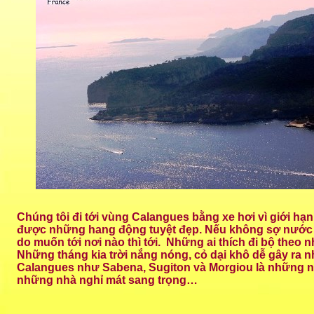
Chúng tôi đi tới vùng Calangues bằng xe hơi vì giới hạn
được những hang động tuyệt đẹp. Nếu không sợ nước th
do muốn tới nơi nào thì tới. Những ai thích đi bộ theo
Những tháng kia trời nắng nóng, cỏ dại khô dễ gây ra 
Calangues như Sabena, Sugiton và Morgiou là những nơ
những nhà nghỉ mát sang trọng…