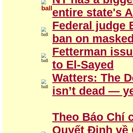
entire state's
Federal judge 
ban on masked
Fetterman iss
to El-Sayed
Watters: The 
isn’t dead — y
Theo Báo Chí 
Quyết Định về 