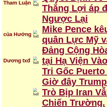
Tham Luận
Thắng Lợi áp 
Ngược Lại
Mike Pence kêu
của Hướng
quân Lực Mỹ và
Đảng Cộng Hòa
tại Hạ Viện V
Dương txđ
Tri Gốc Puerto
Giờ đây Trump
Trò Bịp Iran V
Chiến Trường.