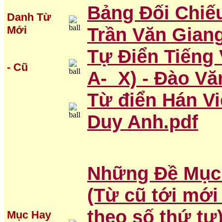
Bảng Đối Chiế
Danh Từ
Mới
Trần Văn Gian
Tự Điển Tiếng 
- Cũ
A- X) - Đào Vă
Từ điển Hán Vi
Duy Anh.pdf
Những Đề Mục 
(Từ cũ tới mới
theo số thứ tự
Mục Hay