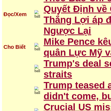
Quyết Định về 
Đọc/Xem
Thắng Lợi áp 
Ngược Lại
Mike Pence kêu
Cho Biết
quân Lực Mỹ và
Trump's deal s
straits
Trump teased a
didn't come, b
Crucial US mis