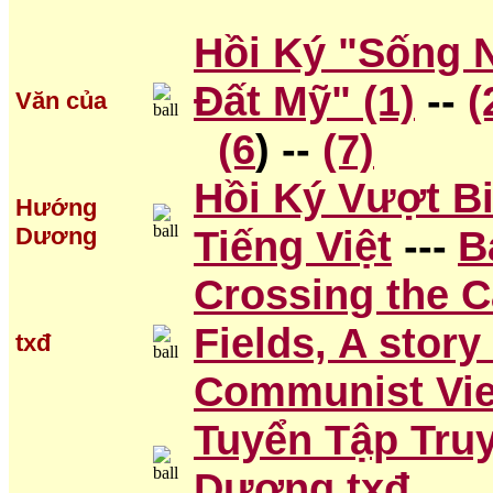
Hồi Ký "Sống 
Đất Mỹ"
(1)
--
(
Văn của
(6
) --
(7)
Hồi Ký Vượt B
Hướng
Dương
Tiếng Việt
---
B
Crossing the C
Fields, A stor
txđ
Communist Vi
Tuyển Tập Tru
Dương txđ