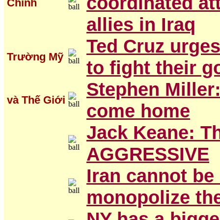
coordinated at
Chính
allies in Iraq
Ted Cruz urges
Trường Mỹ
to fight their 
Stephen Miller
và Thế Giới
come home
Jack Keane: Th
AGGRESSIVE
Iran cannot be
monopolize the
NY has a bigger