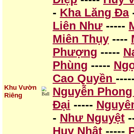
-
Kha Lăng Đa
Liên Như
-----
Miên Thụy
----
Phượng
-----
N
Phùng
-----
Ngọ
Cao Quyền
----
Khu Vườn
Nguyễn Phong
Riêng
Đại
-----
Nguyê
-
Như Nguyệt
-
Huy Nhật
-----