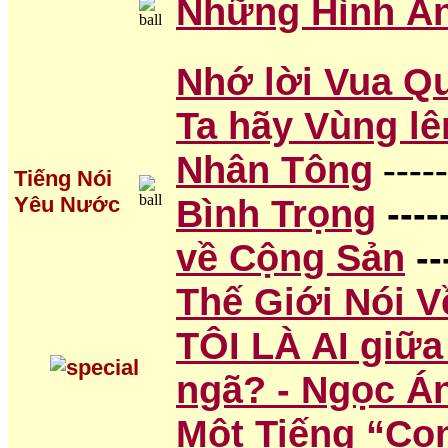
Những Hình Ản
Nhớ lời Vua Q
Ta hãy Vùng l
Nhân Tông
-----
Tiếng Nói
Yêu Nước
Bình Trọng
----
về Cộng Sản
--
Thế Giới Nói 
TÔI LÀ AI giữa
ngã? - Ngọc Á
Một Tiếng “Co