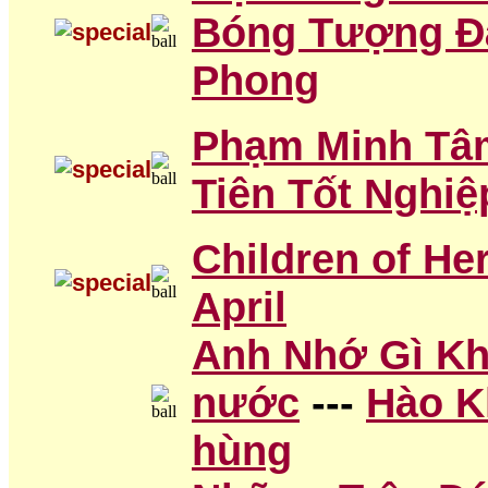
Bóng Tượng Đà
Phong
Phạm Minh Tâm
Tiên Tốt Nghiệ
Children of He
April
Anh Nhớ Gì Kh
nước
---
Hào K
hùng