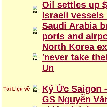
Oil settles up 
Israeli vessel
Saudi Arabia b
ports and airpo
North Korea e
'never take the
Un
Ký Ức Saigon 
Tài Liệu về
GS Nguyễn Văn