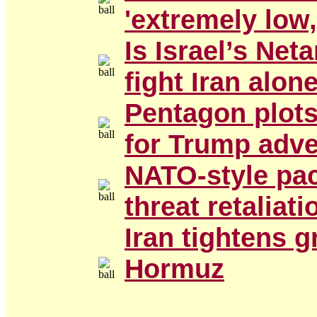
'extremely low,
Is Israel’s Net
fight Iran alon
Pentagon plots
for Trump adve
NATO-style pact
threat retaliati
Iran tightens gr
Hormuz