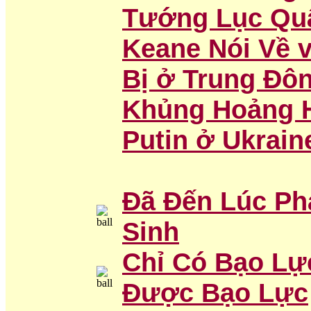
Tướng Lục Quâ
Keane Nói Về 
Bị ở Trung Đô
Khủng Hoảng H
Putin ở Ukrain
Đã Đến Lúc Ph
Sinh
Chỉ Có Bạo Lự
Được Bạo Lực