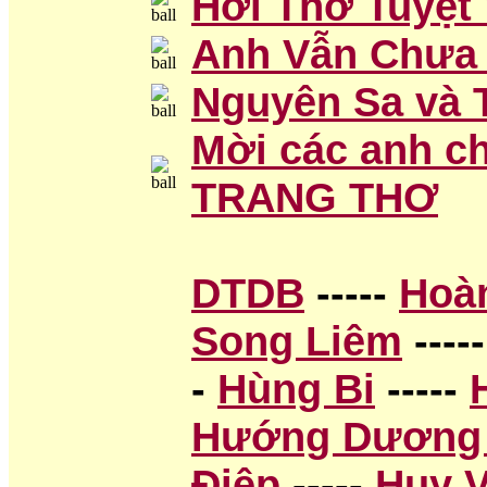
Hơi Thở Tuyệt 
Anh Vẫn Chưa 
Nguyên Sa và 
Mời các anh c
TRANG THƠ
DTDB
-----
Hoà
Song Liêm
----
-
Hùng Bi
-----
Hướng Dương
Điệp
-----
Huy 