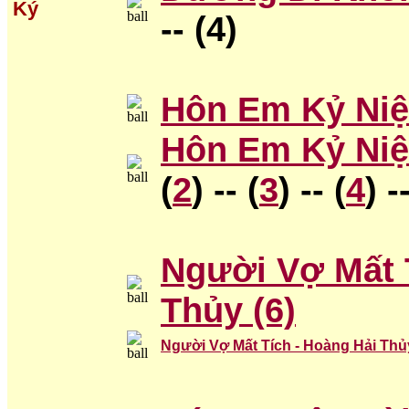
Ký
-- (4)
Hôn Em Kỷ Niệ
Hôn Em Kỷ Niệ
(
2
) -- (
3
) -- (
4
) -
Người Vợ Mất 
Thủy
(6)
Người Vợ Mất Tích - Hoàng Hải Thủ