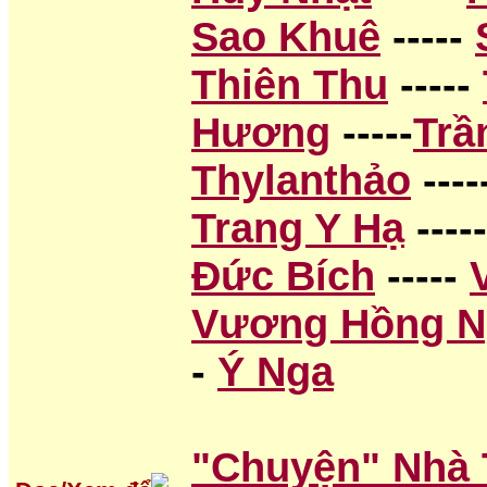
Sao Khuê
-----
Thiên Thu
-----
Hương
-----
Trầ
Thylanthảo
----
Trang Y Hạ
----
Đức Bích
-----
Vương Hồng 
-
Ý Nga
"Chuyện" Nhà