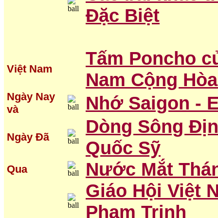
Đặc Biệt
Tấm Poncho củ
Việt Nam
Nam Cộng Hòa
Ngày Nay
Nhớ Saigon - 
và
Dòng Sông Đị
Ngày Đã
Quốc Sỹ
Nước Mắt Thá
Qua
Giáo Hội Việt 
Phạm Trinh