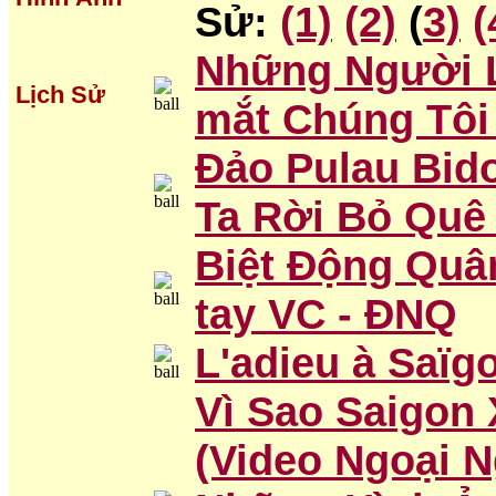
Sử:
(1)
(2)
(
3)
(
Những Người L
Lịch Sử
mắt Chúng Tôi 
Đảo Pulau Bido
Ta Rời Bỏ Qu
Biệt Động Quâ
tay VC - ĐNQ
L'adieu à Saïg
Vì Sao Saigon 
(Video Ngoại 