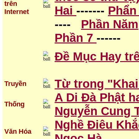
trên
Hai
-------
Phẩn
Internet
----
Phần Năm
Phần 7
------
Đề Mục Hay trê
Từ trong "Khai
Truyền
A Di Đà Phật h
Thống
Nguyễn Cung 
Nghề Điêu Khắc
Văn Hóa
Ngọc Hà