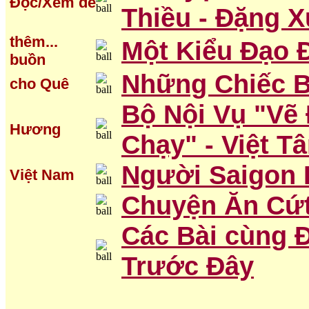
Đọc/Xem để
Thiều - Đặng 
thêm...
Một Kiểu Đạo 
buồn
Những Chiếc B
cho Quê
Bộ Nội Vụ "V
Hương
Chạy" - Việt T
Người Saigon 
Việt Nam
Chuyện Ăn Cứt
Các Bài cùng 
Trước Đây