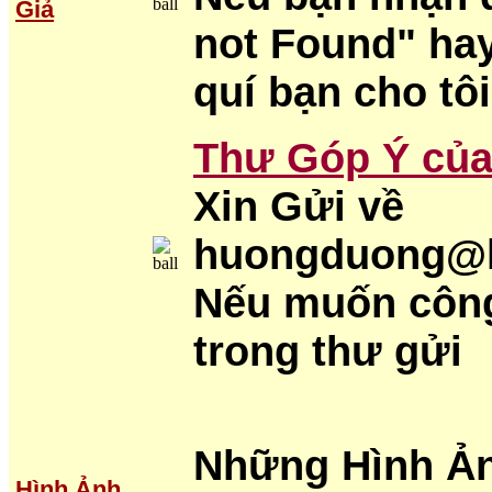
Giả
not Found" hay
quí bạn cho tôi
Thư Góp Ý của
Xin Gửi về
huongduong@h
Nếu muốn công
trong thư gửi
Những Hình Ản
Hình Ảnh