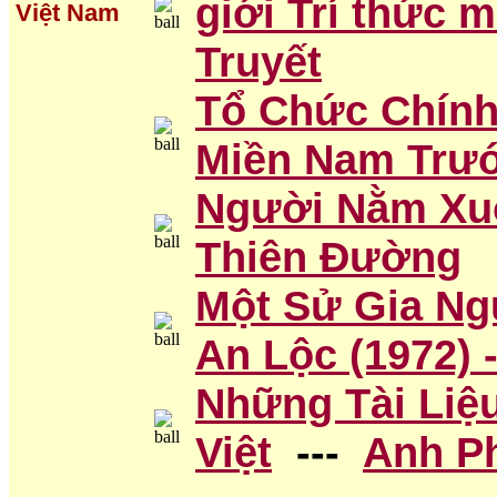
giới Trí thức 
Việt Nam
Truyết
Tổ Chức Chín
Miền Nam Trướ
Người Nằm Xu
Thiên Đường
Một Sử Gia Ng
An Lộc (1972) 
Những Tài Liệ
Việt
---
Anh P