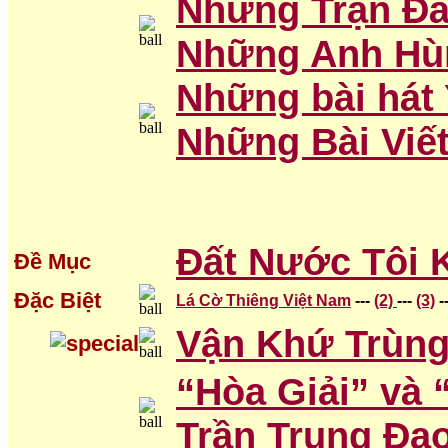
Những Trận Đá
Những Anh H
Những bài hát
Những Bài Viế
Đất Nước Tôi 
Đề Mục
Đặc Biệt
Lá Cờ Thiêng Việt Nam
---
(2)
---
(3)
-
Vận Khứ Trùng 
“Hòa Giải” và 
Trần Trung Đạ